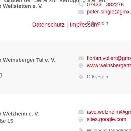
nalitäten der Seite zur Verfügung stehen.
07433 - 382278
Weilstetten e. V.
peter-single@gmx
Ortsverein
Datenschutz
|
Impressum
florian.vollert@gm
 Weinsberger Tal e. V.
www.weinsbergert
g
Ortsverein
awo.welzheim@gm
 Welzheim e. V.
sites.google.com
aße 15
m
Waldheim / Stadtran