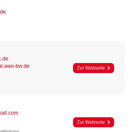
.de
x.de
al.awo-bw.de
Zur Webseite
ail.com
Zur Webseite
derholung