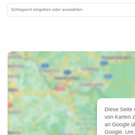
Diese Seite
von Karten 
an Google üb
Google. Um i