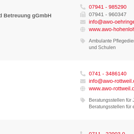
07941 - 985290
07941 - 960347
d Betreuung gGmbH
info@awo-oehring
www.awo-hohenlo
Ambulante Pflegedie
und Schulen
0741 - 3486140
info@awo-rottweil.
www.awo-rottweil.
Beratungsstellen für
Beratungsstellen fü
0711 - 22903 0