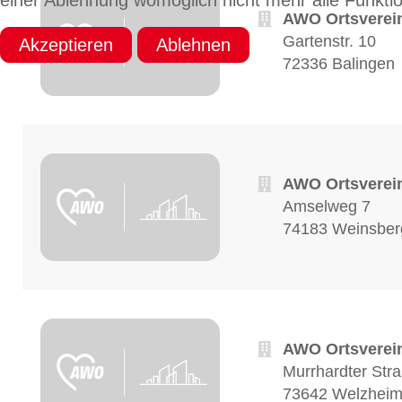
einer Ablehnung womöglich nicht mehr alle Funktio
AWO Ortsverein 
Gartenstr. 10
Akzeptieren
Ablehnen
72336 Balingen
AWO Ortsverein
Amselweg 7
74183 Weinsber
AWO Ortsverein
Murrhardter Str
73642 Welzhei