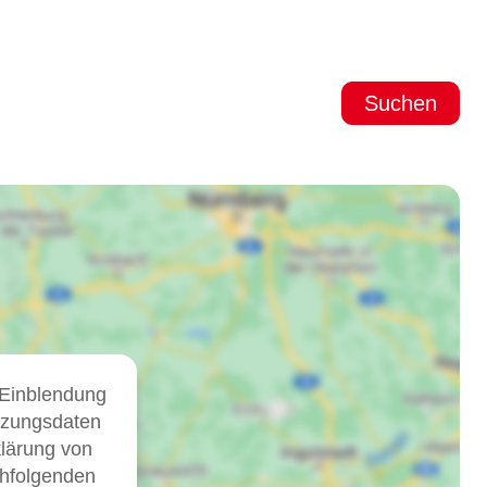
Suchen
 Einblendung
tzungsdaten
klärung von
chfolgenden