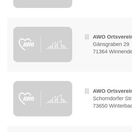
AWO Ortsverein
Gänsgraben 29
71364 Winnend
AWO Ortsverei
Schorndorfer Str
73650 Winterba