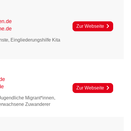
en.de
Zur Webseite
he.de
nste
,
Eingliederungshilfe Kita
de
de
Zur Webseite
 Jugendliche Migrant*innen
,
r erwachsene Zuwanderer